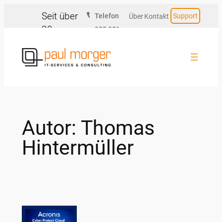
Zum
Seit über
Telefon
Support
Über
Kontakt
Inhalt
30
055 251
uns
springen
Jahren
20 20
für Sie
da.
Autor:
Thomas
Hintermüller