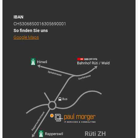
IBAN
CH5306850016305690001
So finden Sie uns
Google Maps