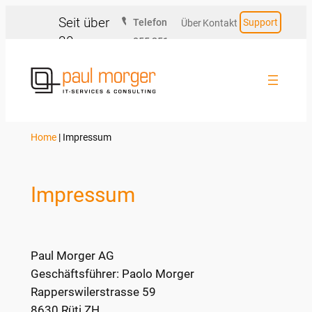
Zum
Seit über
Telefon
Support
Über
Kontakt
Inhalt
30
055 251
uns
springen
Jahren
20 20
für Sie
da.
Home
|
Impressum
Impressum
Paul Morger AG
Geschäftsführer: Paolo Morger
Rapperswilerstrasse 59
8630 Rüti ZH