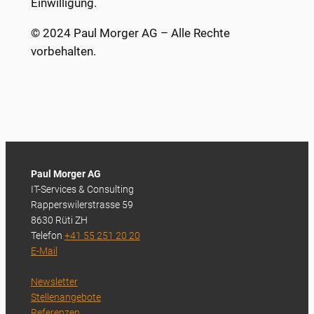
Einwilligung.
©
2024 Paul Morger AG – Alle Rechte
vorbehalten.
Paul Morger AG
IT-Services & Consulting
Rapperswilerstrasse 59
8630 Rüti ZH
Telefon
+41 55 251 20 20
E-Mail
Newsletter
Stellenangebote
Referenzen